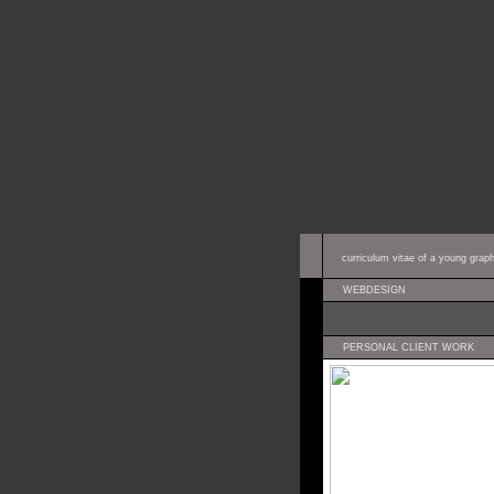
curriculum vitae of a young grap
WEBDESIGN
PERSONAL CLIENT WORK