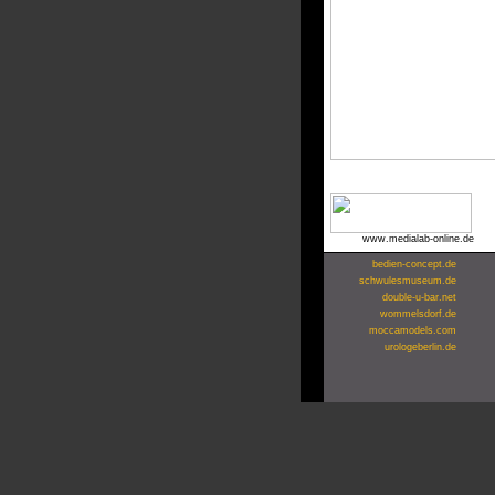
www.medialab-online.de
bedien-concept.de
schwulesmuseum.de
double-u-bar.net
wommelsdorf.de
moccamodels.com
urologeberlin.de