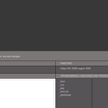
hic and web designer
TIMEZONE
friday 07th 2026f august 2026
PROGRAMMING LANGUAGES AND PROGR
_html
_css
_php
_html_kit
_photoshop