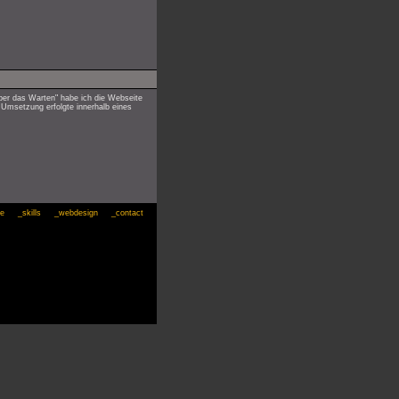
ber das Warten" habe ich die Webseite
 Umsetzung erfolgte innerhalb eines
ae
_skills
_webdesign
_contact