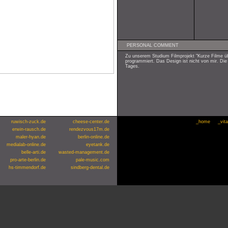
PERSONAL COMMENT
Zu unserem Studium Filmprojekt "Kurze Filme ü
programmiert. Das Design ist nicht von mir. Die
Tages.
ruwisch-zuck.de
cheese-center.de
_home
_vit
erwin-rausch.de
rendezvous17m.de
maler-hyan.de
berlin-online.de
medialab-online.de
eyetank.de
belle-arti.de
wasted-management.de
pro-arte-berlin.de
pale-music.com
hs-timmendorf.de
sindberg-dental.de