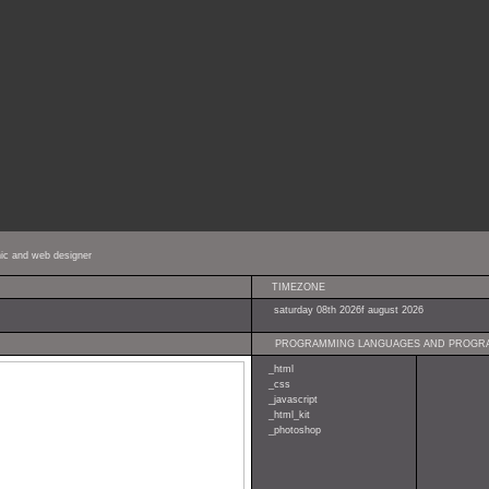
hic and web designer
TIMEZONE
saturday 08th 2026f august 2026
PROGRAMMING LANGUAGES AND PROGR
_html
_css
_javascript
_html_kit
_photoshop