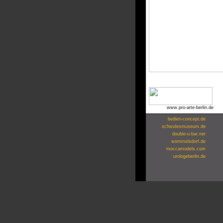
www.pro-arte-berlin.de
bedien-concept.de
schwulesmuseum.de
double-u-bar.net
wommelsdorf.de
moccamodels.com
urologeberlin.de