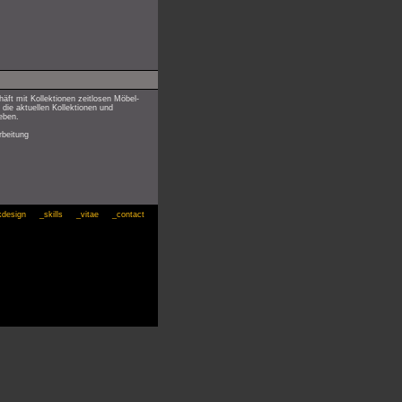
häft mit Kollektionen zeitlosen Möbel-
 die aktuellen Kollektionen und
eben.
rbeitung
kdesign
_skills
_vitae
_contact