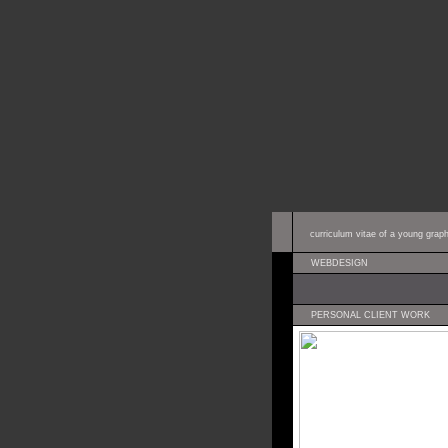
curriculum vitae of a young grap
WEBDESIGN
PERSONAL CLIENT WORK