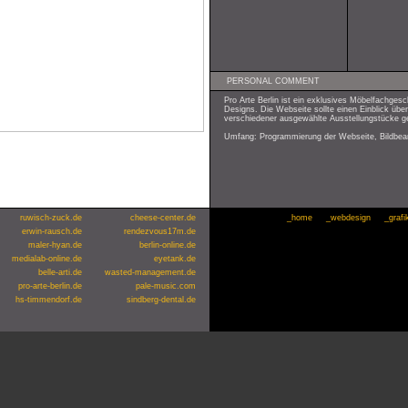
PERSONAL COMMENT
Pro Arte Berlin ist ein exklusives Möbelfachgesc
Designs. Die Webseite sollte einen Einblick über
verschiedener ausgewählte Ausstellungstücke g
Umfang: Programmierung der Webseite, Bildbea
ruwisch-zuck.de
cheese-center.de
_home
_webdesign
_grafi
erwin-rausch.de
rendezvous17m.de
maler-hyan.de
berlin-online.de
medialab-online.de
eyetank.de
belle-arti.de
wasted-management.de
pro-arte-berlin.de
pale-music.com
hs-timmendorf.de
sindberg-dental.de